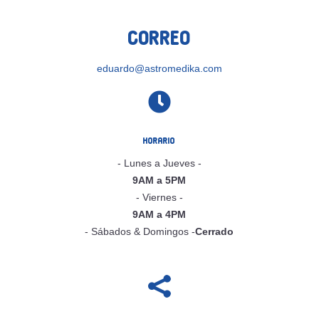
Correo
eduardo@astromedika.com

Horario
- Lunes a Jueves -
9AM a 5PM
- Viernes -
9AM a 4PM
- Sábados & Domingos -
Cerrado
