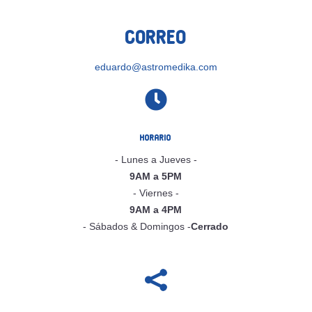
Correo
eduardo@astromedika.com

Horario
- Lunes a Jueves -
9AM a 5PM
- Viernes -
9AM a 4PM
- Sábados & Domingos -
Cerrado
