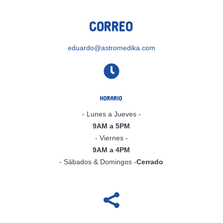
Correo
eduardo@astromedika.com

Horario
- Lunes a Jueves -
9AM a 5PM
- Viernes -
9AM a 4PM
- Sábados & Domingos -
Cerrado
