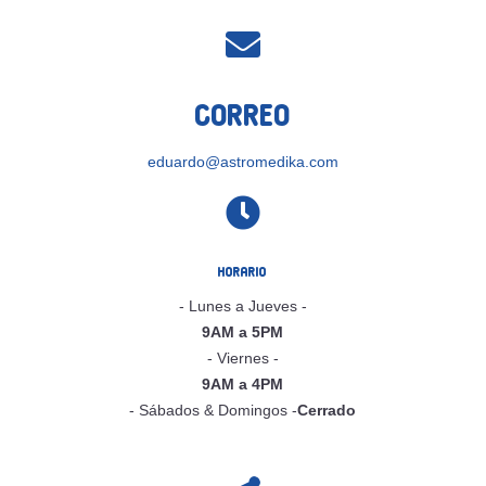

Correo
eduardo@astromedika.com

Horario
- Lunes a Jueves -
9AM a 5PM
- Viernes -
9AM a 4PM
- Sábados & Domingos -
Cerrado