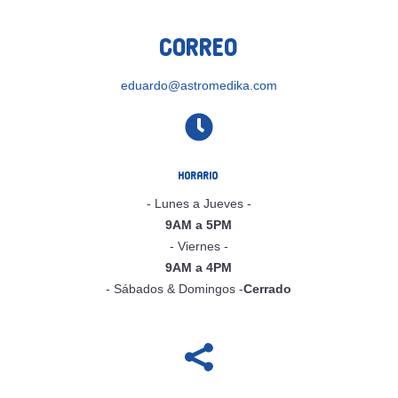
Correo
eduardo@astromedika.com

Horario
- Lunes a Jueves -
9AM a 5PM
- Viernes -
9AM a 4PM
- Sábados & Domingos -
Cerrado
