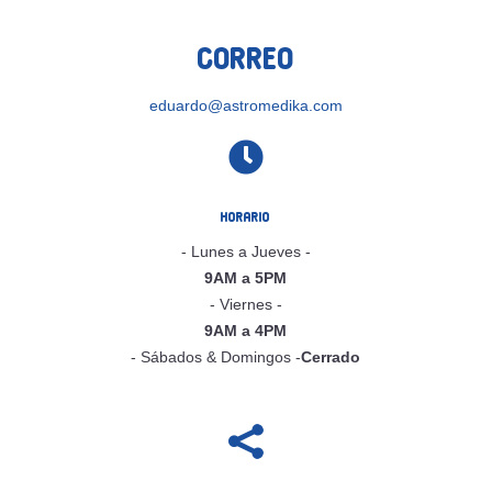
Correo
eduardo@astromedika.com

Horario
- Lunes a Jueves -
9AM a 5PM
- Viernes -
9AM a 4PM
- Sábados & Domingos -
Cerrado
