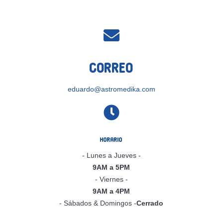

Correo
eduardo@astromedika.com

Horario
- Lunes a Jueves -
9AM a 5PM
- Viernes -
9AM a 4PM
- Sábados & Domingos -
Cerrado