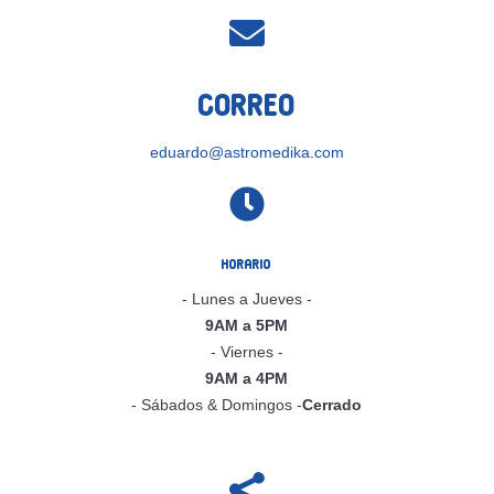

Correo
eduardo@astromedika.com

Horario
- Lunes a Jueves -
9AM a 5PM
- Viernes -
9AM a 4PM
- Sábados & Domingos -
Cerrado
