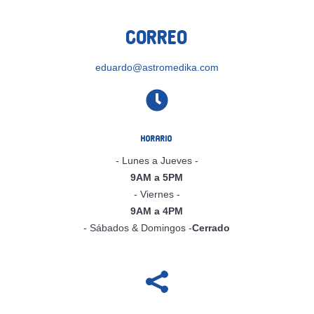
Correo
eduardo@astromedika.com

Horario
- Lunes a Jueves -
9AM a 5PM
- Viernes -
9AM a 4PM
- Sábados & Domingos -
Cerrado
