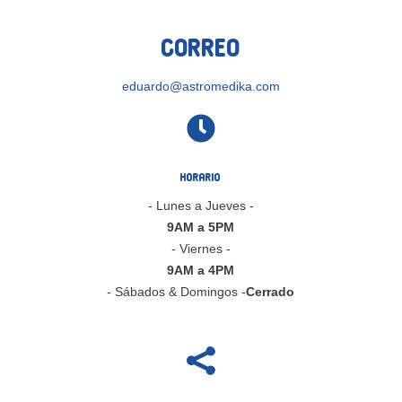
Correo
eduardo@astromedika.com

Horario
- Lunes a Jueves -
9AM a 5PM
- Viernes -
9AM a 4PM
- Sábados & Domingos -
Cerrado
