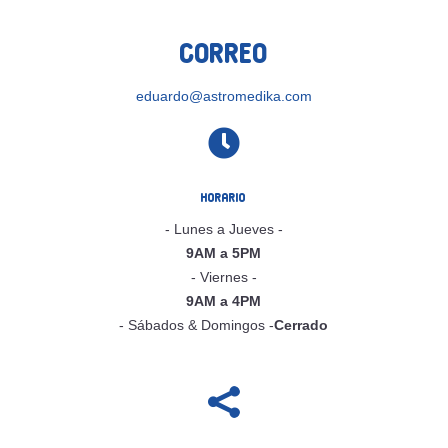
Correo
eduardo@astromedika.com

Horario
- Lunes a Jueves -
9AM a 5PM
- Viernes -
9AM a 4PM
- Sábados & Domingos -
Cerrado
