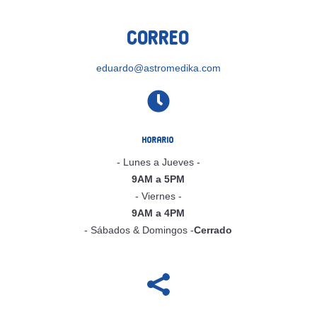
Correo
eduardo@astromedika.com

Horario
- Lunes a Jueves -
9AM a 5PM
- Viernes -
9AM a 4PM
- Sábados & Domingos -
Cerrado
