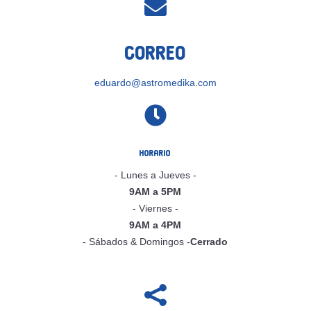

Correo
eduardo@astromedika.com

Horario
- Lunes a Jueves -
9AM a 5PM
- Viernes -
9AM a 4PM
- Sábados & Domingos -
Cerrado
