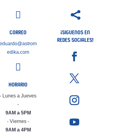


Correo
¡Siguenos en
Redes Sociales!
eduardo@astrom
edika.com

Horario
- Lunes a Jueves
-
9AM a 5PM
- Viernes -
9AM a 4PM