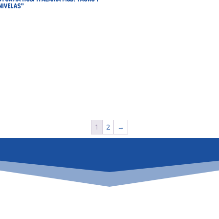
NIVELAS”
1
2
→