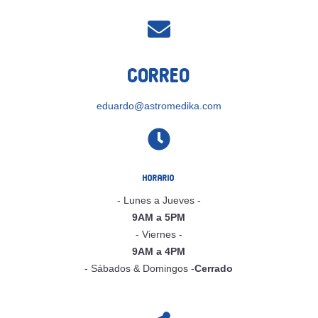

Correo
eduardo@astromedika.com

Horario
- Lunes a Jueves -
9AM a 5PM
- Viernes -
9AM a 4PM
- Sábados & Domingos -
Cerrado