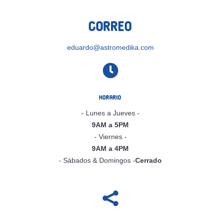
Correo
eduardo@astromedika.com

Horario
- Lunes a Jueves -
9AM a 5PM
- Viernes -
9AM a 4PM
- Sábados & Domingos -
Cerrado
