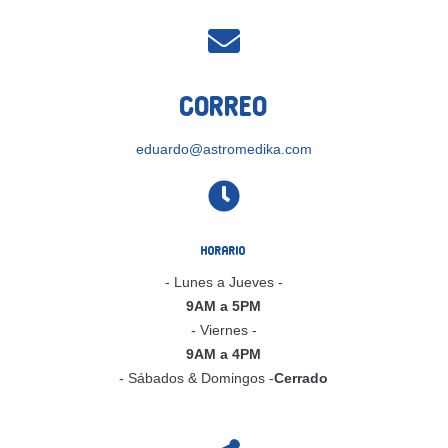

Correo
eduardo@astromedika.com

Horario
- Lunes a Jueves -
9AM a 5PM
- Viernes -
9AM a 4PM
- Sábados & Domingos -
Cerrado