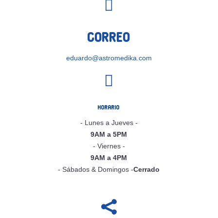

Correo
eduardo@astromedika.com

Horario
- Lunes a Jueves -
9AM a 5PM
- Viernes -
9AM a 4PM
- Sábados & Domingos -
Cerrado
