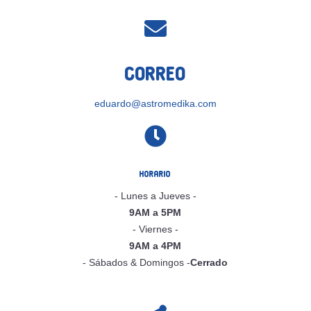

Correo
eduardo@astromedika.com

Horario
- Lunes a Jueves -
9AM a 5PM
- Viernes -
9AM a 4PM
- Sábados & Domingos -
Cerrado