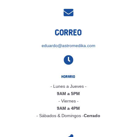

Correo
eduardo@astromedika.com

Horario
- Lunes a Jueves -
9AM a 5PM
- Viernes -
9AM a 4PM
- Sábados & Domingos -
Cerrado