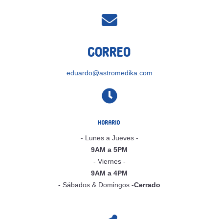

Correo
eduardo@astromedika.com

Horario
- Lunes a Jueves -
9AM a 5PM
- Viernes -
9AM a 4PM
- Sábados & Domingos -
Cerrado