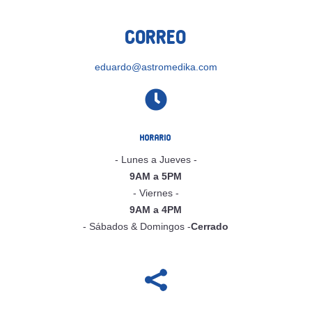
Correo
eduardo@astromedika.com

Horario
- Lunes a Jueves -
9AM a 5PM
- Viernes -
9AM a 4PM
- Sábados & Domingos -
Cerrado
