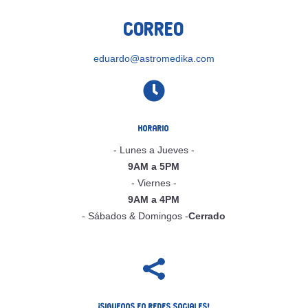
Correo
eduardo@astromedika.com

Horario
- Lunes a Jueves -
9AM a 5PM
- Viernes -
9AM a 4PM
- Sábados & Domingos -
Cerrado

¡Siguenos en Redes Sociales!