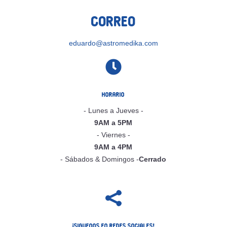
Correo
eduardo@astromedika.com

Horario
- Lunes a Jueves -
9AM a 5PM
- Viernes -
9AM a 4PM
- Sábados & Domingos -
Cerrado

¡Siguenos en Redes Sociales!