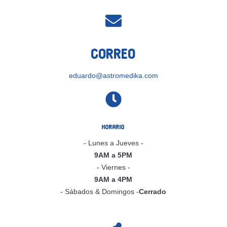

Correo
eduardo@astromedika.com

Horario
- Lunes a Jueves -
9AM a 5PM
- Viernes -
9AM a 4PM
- Sábados & Domingos -
Cerrado