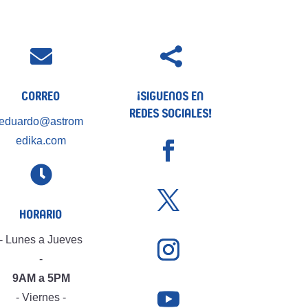


Correo
¡Siguenos en
Redes Sociales!
eduardo@astrom
edika.com

Horario
- Lunes a Jueves
-
9AM a 5PM
- Viernes -