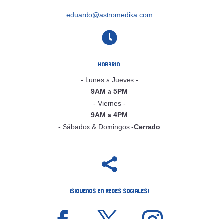
eduardo@astromedika.com

Horario
- Lunes a Jueves -
9AM a 5PM
- Viernes -
9AM a 4PM
- Sábados & Domingos -
Cerrado

¡Siguenos en Redes Sociales!