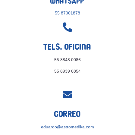
WhatsApp
55 87001878

Tels. Oficina
55 8848 0086
55 8939 0854

Correo
eduardo@astromedika.com