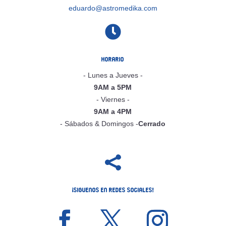
eduardo@astromedika.com

Horario
- Lunes a Jueves -
9AM a 5PM
- Viernes -
9AM a 4PM
- Sábados & Domingos -
Cerrado

¡Siguenos en Redes Sociales!