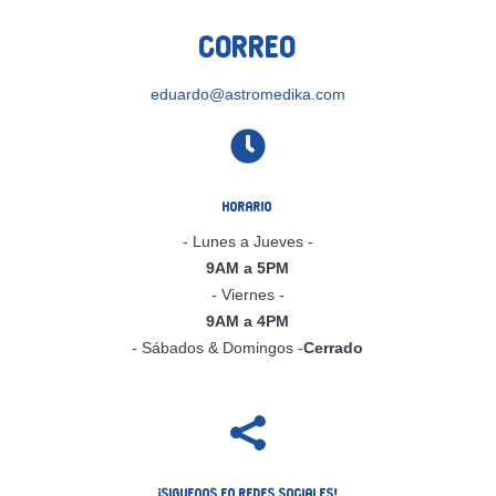
Correo
eduardo@astromedika.com

Horario
- Lunes a Jueves -
9AM a 5PM
- Viernes -
9AM a 4PM
- Sábados & Domingos -
Cerrado

¡Siguenos en Redes Sociales!